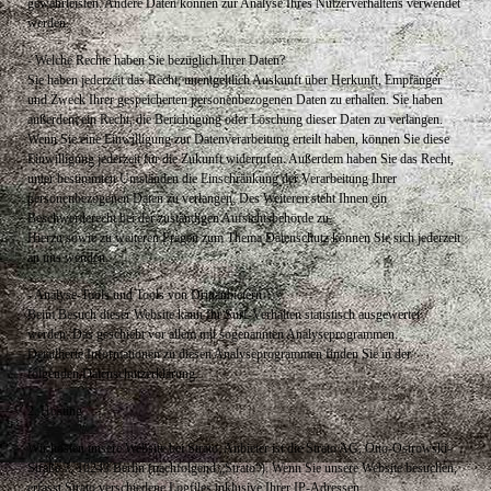
gewährleisten. Andere Daten können zur Analyse Ihres Nutzerverhaltens verwendet
werden.
- Welche Rechte haben Sie bezüglich Ihrer Daten?
Sie haben jederzeit das Recht, unentgeltlich Auskunft über Herkunft, Empfänger
und Zweck Ihrer gespeicherten personenbezogenen Daten zu erhalten. Sie haben
außerdem ein Recht, die Berichtigung oder Löschung dieser Daten zu verlangen.
Wenn Sie eine Einwilligung zur Datenverarbeitung erteilt haben, können Sie diese
Einwilligung jederzeit für die Zukunft widerrufen. Außerdem haben Sie das Recht,
unter bestimmten Umständen die Einschränkung der Verarbeitung Ihrer
personenbezogenen Daten zu verlangen. Des Weiteren steht Ihnen ein
Beschwerderecht bei der zuständigen Aufsichtsbehörde zu.
Hierzu sowie zu weiteren Fragen zum Thema Datenschutz können Sie sich jederzeit
an uns wenden.
- Analyse-Tools und Tools von Drittanbietern
Beim Besuch dieser Website kann Ihr Surf-Verhalten statistisch ausgewertet
werden. Das geschieht vor allem mit sogenannten Analyseprogrammen.
Detaillierte Informationen zu diesen Analyseprogrammen finden Sie in der
folgenden Datenschutzerklärung.
2. Hosting
Wir hosten unsere Website bei Strato. Anbieter ist die Strato AG, Otto-Ostrowski-
Straße 7, 10249 Berlin (nachfolgend „Strato“). Wenn Sie unsere Website besuchen,
erfasst Strato verschiedene Logfiles inklusive Ihrer IP-Adressen.