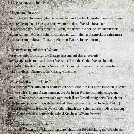
1. Datenschutz auf einen Blick
- Allgemeine Hinweise
Die folgenden Hinweise geben einen einfachen Überblick darüber, was mit Ihren
personenbezogenen Daten passiert, wenn Sie diese Website besuchen.
Personenbezogene Daten sind alle Daten, mit denen Sie persönlich identifiziert
werden können. Ausführliche Informationen zum Thema Datenschutz entnehmen
Sie unserer unter diesem Text aufgeführten Datenschutzerklärung.
- Datenerfassung auf dieser Website
Wer ist verantwortlich für die Datenerfassung auf dieser Website?
Die Datenverarbeitung auf dieser Website erfolgt durch den Websitebetreiber.
Dessen Kontaktdaten können Sie dem Abschnitt „Hinweis zur Verantwortlichen
Stelle“ in dieser Datenschutzerklärung entnehmen.
- Wie erfassen wir Ihre Daten?
Ihre Daten werden zum einen dadurch erhoben, dass Sie uns diese mitteilen. Hierbei
kann es sich z. B. um Daten handeln, die Sie in ein Kontaktformular eingeben.
Andere Daten werden automatisch oder nach Ihrer Einwilligung beim Besuch der
Website durch unsere IT-Systeme erfasst. Das sind vor allem technische Daten (z.
B. Internetbrowser, Betriebssystem oder Uhrzeit des Seitenaufrufs). Die Erfassung
dieser Daten erfolgt automatisch, sobald Sie diese Website betreten.
- Wofür nutzen wir Ihre Daten?
Ein Teil der Daten wird erhoben, um eine fehlerfreie Bereitstellung der Website zu