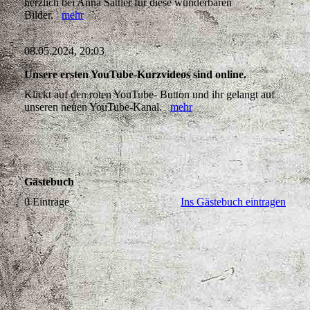
Klickt auf den roten YouTube- Button und ihr gelangt auf
unseren neuen YouTube-Kanal.
mehr
Gästebuch
0 Einträge
Ins Gästebuch eintragen
'