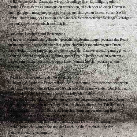
Sie haben das Recht, Daten, die wir auf Grundlage Ihrer Einwilligung oder in
Erfüllung eines Vertrags automatisiert verarbeiten, an sich oder an einen Dritten in
einem gängigen, maschinenlesbaren Format aushändigen zu lassen. Sofern Sie die
direkte Übertragung der Daten an einen anderen Verantwortlichen verlangen, erfolgt
dies nur, soweit es technisch machbar ist.
- Auskunft, Löschung und Berichtigung
Sie haben im Rahmen der geltenden gesetzlichen Bestimmungen jederzeit das Recht
auf unentgeltliche Auskunft über Ihre gespeicherten personenbezogenen Daten,
deren Herkunft und Empfänger und den Zweck der Datenverarbeitung und ggf. ein
Recht auf Berichtigung oder Löschung dieser Daten. Hierzu sowie zu weiteren
Fragen zum Thema personenbezogene Daten können Sie sich jederzeit an uns
wenden.
- Recht auf Einschränkung der Verarbeitung
Sie haben das Recht, die Einschränkung der Verarbeitung Ihrer personenbezogenen
Daten zu verlangen. Hierzu können Sie sich jederzeit an uns wenden. Das Recht auf
Einschränkung der Verarbeitung besteht in folgenden Fällen:
• Wenn Sie die Richtigkeit Ihrer bei uns gespeicherten personenbezogenen Daten
bestreiten, benötigen wir in der Regel Zeit, um dies zu überprüfen. Für die Dauer
der Prüfung haben Sie das Recht, die Einschränkung der Verarbeitung Ihrer
personenbezogenen Daten zu verlangen.
• Wenn die Verarbeitung Ihrer personenbezogenen Daten unrechtmäßig
geschah/geschieht, können Sie statt der Löschung die Einschränkung der
Datenverarbeitung verlangen.