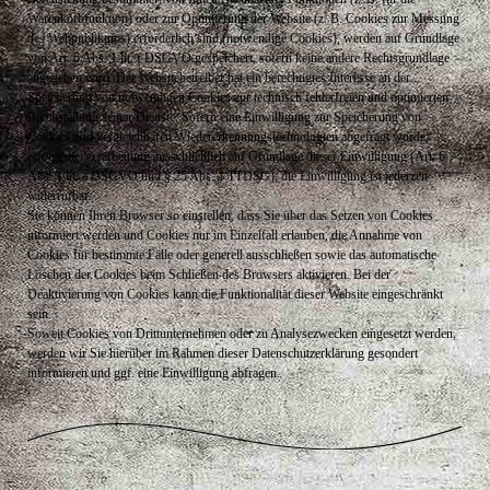
Warenkorbfunktion) oder zur Optimierung der Website (z. B. Cookies zur Messung
des Webpublikums) erforderlich sind (notwendige Cookies), werden auf Grundlage
von Art. 6 Abs. 1 lit. f DSGVO gespeichert, sofern keine andere Rechtsgrundlage
angegeben wird. Der Websitebetreiber hat ein berechtigtes Interesse an der
Speicherung von notwendigen Cookies zur technisch fehlerfreien und optimierten
Bereitstellung seiner Dienste. Sofern eine Einwilligung zur Speicherung von
Cookies und vergleichbaren Wiedererkennungstechnologien abgefragt wurde,
erfolgt die Verarbeitung ausschließlich auf Grundlage dieser Einwilligung (Art. 6
Abs. 1 lit. a DSGVO und § 25 Abs. 1 TTDSG); die Einwilligung ist jederzeit
widerrufbar.
Sie können Ihren Browser so einstellen, dass Sie über das Setzen von Cookies
informiert werden und Cookies nur im Einzelfall erlauben, die Annahme von
Cookies für bestimmte Fälle oder generell ausschließen sowie das automatische
Löschen der Cookies beim Schließen des Browsers aktivieren. Bei der
Deaktivierung von Cookies kann die Funktionalität dieser Website eingeschränkt
sein.
Soweit Cookies von Drittunternehmen oder zu Analysezwecken eingesetzt werden,
werden wir Sie hierüber im Rahmen dieser Datenschutzerklärung gesondert
informieren und ggf. eine Einwilligung abfragen.