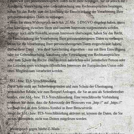
• Wenn wir Ihre personenbezogenen Daten nicht mehr benötigen, Sie sie jedoch zur
Ausübung, Verteidigung oder Geltendmachung von Rechtsansprüchen benötigen,
haben Sie das Recht, statt der Löschung die Einschränkung der Verarbeitung Ihrer
personenbezogenen Daten zu verlangen.
• Wenn Sie einen Widerspruch nach Art. 21 Abs. 1 DSGVO eingelegt haben, muss
eine Abwägung zwischen Ihren und unseren Interessen vorgenommen werden.
Solange noch nicht feststeht, wessen Interessen überwiegen, haben Sie das Recht,
die Einschränkung der Verarbeitung Ihrer personenbezogenen Daten zu verlangen.
Wenn Sie die Verarbeitung Ihrer personenbezogenen Daten eingeschränkt haben,
dürfen diese Daten – von ihrer Speicherung abgesehen – nur mit Ihrer Einwilligung
oder zur Geltendmachung, Ausübung oder Verteidigung von Rechtsansprüchen
oder zum Schutz der Rechte einer anderen natürlichen oder juristischen Person oder
aus Gründen eines wichtigen öffentlichen Interesses der Europäischen Union oder
eines Mitgliedstaats verarbeitet werden.
- SSL- bzw. TLS-Verschlüsselung
Diese Seite nutzt aus Sicherheitsgründen und zum Schutz der Übertragung
vertraulicher Inhalte, wie zum Beispiel Anfragen, die Sie an uns als Seitenbetreiber
senden, eine SSL- bzw. TLS-Verschlüsselung. Eine verschlüsselte Verbindung
erkennen Sie daran, dass die Adresszeile des Browsers von „http://“ auf „https://“
wechselt und an dem Schloss-Symbol in Ihrer Browserzeile.
Wenn die SSL- bzw. TLS-Verschlüsselung aktiviert ist, können die Daten, die Sie
an uns übermitteln, nicht von Dritten mitgelesen werden.
- Widerspruch gegen Werbe-E-Mails