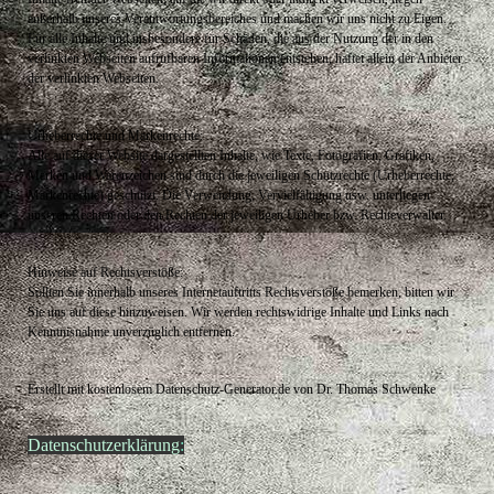
außerhalb unseres Verantwortungsbereiches und machen wir uns nicht zu Eigen.
Für alle Inhalte und insbesondere für Schäden, die aus der Nutzung der in den
verlinkten Webseiten aufrufbaren Informationen entstehen, haftet allein der Anbieter
der verlinkten Webseiten.
Urheberrechte und Markenrechte:
Alle auf dieser Website dargestellten Inhalte, wie Texte, Fotografien, Grafiken,
Marken und Warenzeichen sind durch die jeweiligen Schutzrechte (Urheberrechte,
Markenrechte) geschützt. Die Verwendung, Vervielfältigung usw. unterliegen
unseren Rechten oder den Rechten der jeweiligen Urheber bzw. Rechteverwalter.
Hinweise auf Rechtsverstöße:
Sollten Sie innerhalb unseres Internetauftritts Rechtsverstöße bemerken, bitten wir
Sie uns auf diese hinzuweisen. Wir werden rechtswidrige Inhalte und Links nach
Kenntnisnahme unverzüglich entfernen.
Erstellt mit kostenlosem Datenschutz-Generator.de von Dr. Thomas Schwenke
Datenschutzerklärung
: