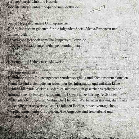
vertreten durch: Christine Hesseler
E-Mail-Adresse: info@the-peppermint-bettys.de
Social Media und andere Onlinepräsenzen
Dieses Impressum gilt auch für die folgenden Social-Media-Präsenzen und
Onlineprofile:
https://www.facebook.com/The.Peppermint.Bettys.de
https://www.instagram.com/the_peppermint_bettys
Haftungs- und Urheberrechtshinweise
Haftungsausschluss:
Die Inhalte dieses Onlineangebotes wurden sorgfältig und nach unserem aktuellen
Kenntnisstand erstellt, dienen jedoch nur der Information und entfalten keine
rechtlich bindende Wirkung, sofern es sich nicht um gesetzlich verpflichtende
Informationen (z.B. das Impressum, die Datenschutzerklärung, AGB oder
Widerrufsbelehrungen für Verbraucher) handelt. Wir behalten uns vor, die Inhalte
vollständig oder teilweise zu ändern oder zu löschen, soweit vertragliche
Verpflichtungen unberührt bleiben. Alle Angebote sind freibleibend und
unverbindlich.
Links auf fremde Webseiten:
Inhalte fremder Webseiten, auf die wir direkt oder indirekt verweisen, liegen