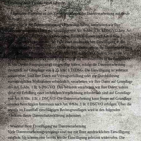
Löschung nach Fortfall dieser Gründe.
- Allgemeine Hinweise zu den Rechtsgrundlagen der Datenverarbeitung auf dieser
Website
Sofern Sie in die Datenverarbeitung eingewilligt haben, verarbeiten wir Ihre
personenbezogenen Daten auf Grundlage von Art. 6 Abs. 1 lit. a DSGVO bzw. Art.
9 Abs. 2 lit. a DSGVO, sofern besondere Datenkategorien nach Art. 9 Abs. 1
DSGVO verarbeitet werden. Im Falle einer ausdrücklichen Einwilligung in die
Übertragung personenbezogener Daten in Drittstaaten erfolgt die Datenverarbeitung
außerdem auf Grundlage von Art. 49 Abs. 1 lit. a DSGVO. Sofern Sie in die
Speicherung von Cookies oder in den Zugriff auf Informationen in Ihr Endgerät (z.
B. via Device-Fingerprinting) eingewilligt haben, erfolgt die Datenverarbeitung
zusätzlich auf Grundlage von § 25 Abs. 1 TTDSG. Die Einwilligung ist jederzeit
widerrufbar. Sind Ihre Daten zur Vertragserfüllung oder zur Durchführung
vorvertraglicher Maßnahmen erforderlich, verarbeiten wir Ihre Daten auf Grundlage
des Art. 6 Abs. 1 lit. b DSGVO. Des Weiteren verarbeiten wir Ihre Daten, sofern
diese zur Erfüllung einer rechtlichen Verpflichtung erforderlich sind auf Grundlage
von Art. 6 Abs. 1 lit. c DSGVO. Die Datenverarbeitung kann ferner auf Grundlage
unseres berechtigten Interesses nach Art. 6 Abs. 1 lit. f DSGVO erfolgen. Über die
jeweils im Einzelfall einschlägigen Rechtsgrundlagen wird in den folgenden
Absätzen dieser Datenschutzerklärung informiert.
- Widerruf Ihrer Einwilligung zur Datenverarbeitung
Viele Datenverarbeitungsvorgänge sind nur mit Ihrer ausdrücklichen Einwilligung
möglich. Sie können eine bereits erteilte Einwilligung jederzeit widerrufen. Die