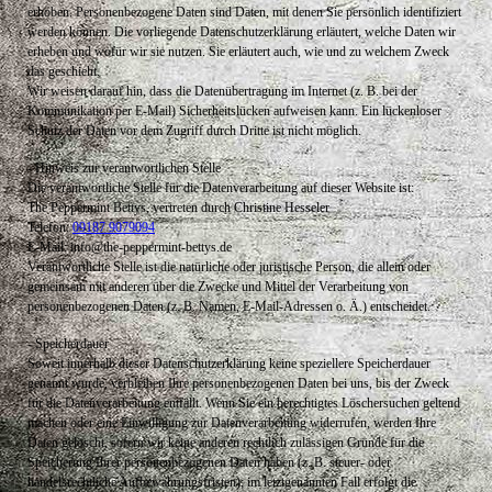
erhoben. Personenbezogene Daten sind Daten, mit denen Sie persönlich identifiziert
werden können. Die vorliegende Datenschutzerklärung erläutert, welche Daten wir
erheben und wofür wir sie nutzen. Sie erläutert auch, wie und zu welchem Zweck
das geschieht.
Wir weisen darauf hin, dass die Datenübertragung im Internet (z. B. bei der
Kommunikation per E-Mail) Sicherheitslücken aufweisen kann. Ein lückenloser
Schutz der Daten vor dem Zugriff durch Dritte ist nicht möglich.
- Hinweis zur verantwortlichen Stelle
Die verantwortliche Stelle für die Datenverarbeitung auf dieser Website ist:
The Peppermint Bettys, vertreten durch Christine Hesseler
Telefon:
09187 9079094
E-Mail: info@the-peppermint-bettys.de
Verantwortliche Stelle ist die natürliche oder juristische Person, die allein oder
gemeinsam mit anderen über die Zwecke und Mittel der Verarbeitung von
personenbezogenen Daten (z. B. Namen, E-Mail-Adressen o. Ä.) entscheidet.
- Speicherdauer
Soweit innerhalb dieser Datenschutzerklärung keine speziellere Speicherdauer
genannt wurde, verbleiben Ihre personenbezogenen Daten bei uns, bis der Zweck
für die Datenverarbeitung entfällt. Wenn Sie ein berechtigtes Löschersuchen geltend
machen oder eine Einwilligung zur Datenverarbeitung widerrufen, werden Ihre
Daten gelöscht, sofern wir keine anderen rechtlich zulässigen Gründe für die
Speicherung Ihrer personenbezogenen Daten haben (z. B. steuer- oder
handelsrechtliche Aufbewahrungsfristen); im letztgenannten Fall erfolgt die