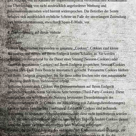
Der Nutzung von im Rahmen der Impressumspflicht veröffentlichten Kontaktdaten
zur Übersendung von nicht ausdrücklich angeforderter Werbung und
Informationsmaterialien wird hiermit widersprochen. Die Betreiber der Seiten
behalten sich ausdrücklich rechtliche Schritte im Falle der unverlangten Zusendung
von Werbeinformationen, etwa durch Spam-E-Mails, vor.
4. Datenerfassung auf dieser Website
- Cookies
Unsere Internetseiten verwenden so genannte „Cookies“. Cookies sind kleine
Textdateien und richten auf Ihrem Endgerät keinen Schaden an. Sie werden
entweder vorübergehend für die Dauer einer Sitzung (Session-Cookies) oder
dauerhaft (permanente Cookies) auf Ihrem Endgerät gespeichert. Session-Cookies
werden nach Ende Ihres Besuchs automatisch gelöscht. Permanente Cookies bleiben
auf Ihrem Endgerät gespeichert, bis Sie diese selbst löschen oder eine automatische
Löschung durch Ihren Webbrowser erfolgt.
Teilweise können auch Cookies von Drittunternehmen auf Ihrem Endgerät
gespeichert werden, wenn Sie unsere Seite betreten (Third-Party-Cookies). Diese
ermöglichen uns oder Ihnen die Nutzung bestimmter Dienstleistungen des
Drittunternehmens (z. B. Cookies zur Abwicklung von Zahlungsdienstleistungen).
Cookies haben verschiedene Funktionen. Zahlreiche Cookies sind technisch
notwendig, da bestimmte Websitefunktionen ohne diese nicht funktionieren würden
(z. B. die Warenkorbfunktion oder die Anzeige von Videos). Andere Cookies dienen
dazu, das Nutzerverhalten auszuwerten oder Werbung anzuzeigen.
Cookies, die zur Durchführung des elektronischen Kommunikationsvorgangs, zur
Bereitstellung bestimmter, von Ihnen erwünschter Funktionen (z. B. für die