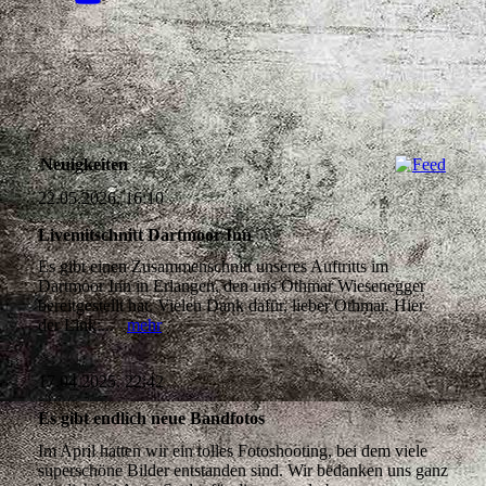
Neuigkeiten
22.05.2026, 16:10
Livemitschnitt Dartmoor Inn
Es gibt einen Zusammenschnitt unseres Auftritts im
Dartmoor Inn in Erlangen, den uns Othmar Wiesenegger
bereitgestellt hat. Vielen Dank dafür, lieber Othmar. Hier
der Link:...
mehr
17.04.2025, 22:42
Es gibt endlich neue Bandfotos
Im April hatten wir ein tolles Fotoshooting, bei dem viele
superschöne Bilder entstanden sind. Wir bedanken uns ganz
herzlich bei Anna Sattler für diese wunderbaren
Bilder.
mehr
08.05.2024, 20:03
Unsere ersten YouTube-Kurzvideos sind online.