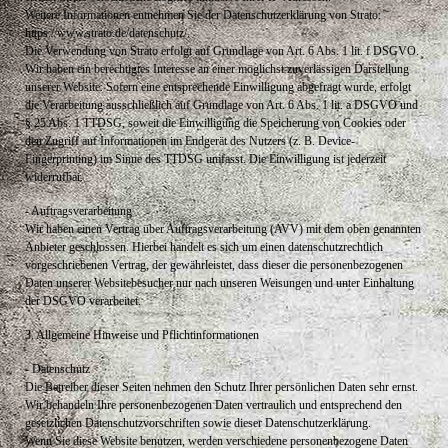
Weitere Informationen entnehmen Sie der Datenschutzerklärung von Strato:
https://www.strato.de/datenschutz/.
Die Verwendung von Strato erfolgt auf Grundlage von Art. 6 Abs. 1 lit. f DSGVO.
Wir haben ein berechtigtes Interesse an einer möglichst zuverlässigen Darstellung
unserer Website. Sofern eine entsprechende Einwilligung abgefragt wurde, erfolgt
die Verarbeitung ausschließlich auf Grundlage von Art. 6 Abs. 1 lit. a DSGVO und
§ 25 Abs. 1 TTDSG, soweit die Einwilligung die Speicherung von Cookies oder
den Zugriff auf Informationen im Endgerät des Nutzers (z. B. Device-
Fingerprinting) im Sinne des TTDSG umfasst. Die Einwilligung ist jederzeit
widerrufbar.
- Auftragsverarbeitung
Wir haben einen Vertrag über Auftragsverarbeitung (AVV) mit dem oben genannten
Anbieter geschlossen. Hierbei handelt es sich um einen datenschutzrechtlich
vorgeschriebenen Vertrag, der gewährleistet, dass dieser die personenbezogenen
Daten unserer Websitebesucher nur nach unseren Weisungen und unter Einhaltung
der DSGVO verarbeitet.
3. Allgemeine Hinweise und Pflichtinformationen
- Datenschutz
Die Betreiber dieser Seiten nehmen den Schutz Ihrer persönlichen Daten sehr ernst.
Wir behandeln Ihre personenbezogenen Daten vertraulich und entsprechend den
gesetzlichen Datenschutzvorschriften sowie dieser Datenschutzerklärung.
Wenn Sie diese Website benutzen, werden verschiedene personenbezogene Daten