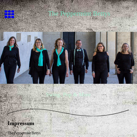
The Peppermint Bettys
Swing, Pop & More
Impressum
The Peppermint Bettys