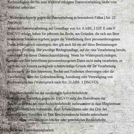
Rechtmäßigkeit der bis zum Widerruf erfolgten Datenverarbeitung bleibt vom
Widerruf unberührt.
- Widerspruchsrecht gegen die Datenerhebung in besonderen Fällen (Art. 21
DSGVO)
Wenn die Datenverarbeitung auf Grundlage von Art. 6 ABS. 1 LIT. E oder F
DSGVO erfolgt, haben Sie jederzeit das Recht, aus Gründen, die sich aus Ihrer
besonderen Situation ergeben, gegen die Verarbeitung Ihrer personenbezogenen
Daten Widerspruch einzulegen; dies gilt auch für ein auf diese Bestimmungen
gestütztes Profiling. Die jeweilige Rechtgrundlage, auf der eine Verarbeitung beruht,
entnehmen Sie dieser Datenschutzerklärung. Wenn Sie Widerspruch einlegen,
werden wir Ihre betroffenen personenbezogenen Daten nicht mehr verarbeiten, es
sei denn, wir können zwingende schutzwürdige Gründe für die Verarbeitung
nachweisen, die Ihre Interessen, Rechte und Freiheiten überwiegen oder die
Verarbeitung dient der Geltendmachung, Ausübung oder Verteidigung von
Rechtsansprüchen (Widerspruch nach Art. 21 ABS. 1 DSGVO).
- Beschwerderecht bei der zuständigen Aufsichtsbehörde
Im Falle von Verstößen gegen die DSGVO steht den Betroffenen ein
Beschwerderecht bei einer Aufsichtsbehörde, insbesondere in dem Mitgliedstaat
ihres gewöhnlichen Aufenthalts, ihres Arbeitsplatzes oder des Orts des
mutmaßlichen Verstoßes zu. Das Beschwerderecht besteht unbeschadet
anderweitiger verwaltungsrechtlicher oder gerichtlicher Rechtsbehelfe.
- Recht auf Datenübertragbarkeit