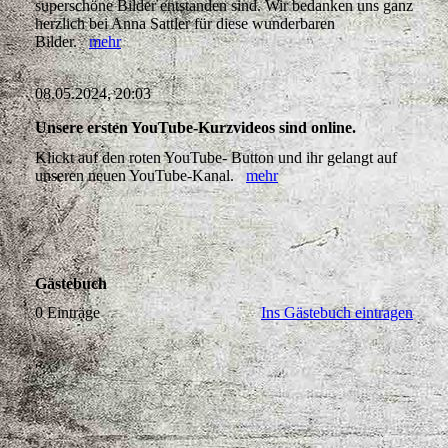
superschöne Bilder entstanden sind. Wir bedanken uns ganz
herzlich bei Anna Sattler für diese wunderbaren
Bilder.
mehr
08.05.2024, 20:03
Unsere ersten YouTube-Kurzvideos sind online.
Klickt auf den roten YouTube- Button und ihr gelangt auf
unseren neuen YouTube-Kanal.
mehr
Gästebuch
0 Einträge
Ins Gästebuch eintragen
'