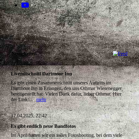
Neuigkeiten
22.05.2026, 16:10
Livemitschnitt Dartmoor Inn
Es gibt einen Zusammenschnitt unseres Auftritts im
Dartmoor Inn in Erlangen, den uns Othmar Wiesenegger
bereitgestellt hat. Vielen Dank dafür, lieber Othmar. Hier
der Link:...
mehr
17.04.2025, 22:42
Es gibt endlich neue Bandfotos
Im April hatten wir ein tolles Fotoshooting, bei dem viele